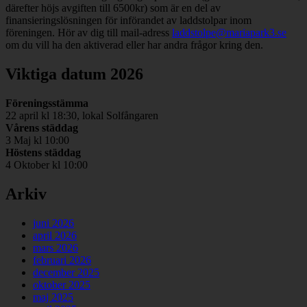
därefter höjs avgiften till 6500kr) som är en del av
finansieringslösningen för införandet av laddstolpar inom
föreningen. Hör av dig till mail-adress
laddstolpe@mariapark3.se
om du vill ha den aktiverad eller har andra frågor kring den.
Viktiga datum 2026
Föreningsstämma
22 april kl 18:30, lokal Solfångaren
Vårens städdag
3 Maj kl 10:00
Höstens städdag
4 Oktober kl 10:00
Arkiv
juni 2026
april 2026
mars 2026
februari 2026
december 2025
oktober 2025
maj 2025