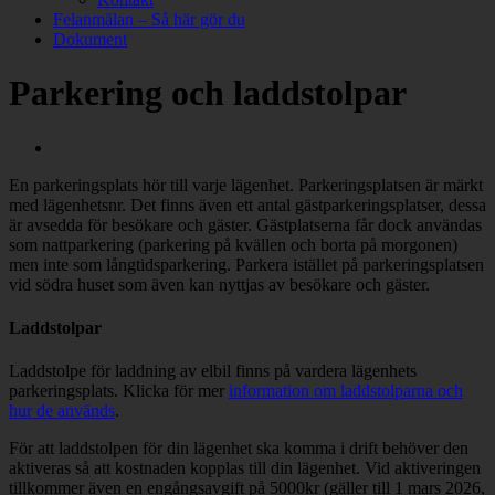
Felanmälan – Så här gör du
Dokument
Parkering och laddstolpar
En parkeringsplats hör till varje lägenhet. Parkeringsplatsen är märkt
med lägenhetsnr. Det finns även ett antal gästparkeringsplatser, dessa
är avsedda för besökare och gäster. Gästplatserna får dock användas
som nattparkering (parkering på kvällen och borta på morgonen)
men inte som långtidsparkering. Parkera istället på parkeringsplatsen
vid södra huset som även kan nyttjas av besökare och gäster.
Laddstolpar
Laddstolpe för laddning av elbil finns på vardera lägenhets
parkeringsplats. Klicka för mer
information om laddstolparna och
hur de används
.
För att laddstolpen för din lägenhet ska komma i drift behöver den
aktiveras så att kostnaden kopplas till din lägenhet. Vid aktiveringen
tillkommer även en engångsavgift på 5000kr (gäller till 1 mars 2026,