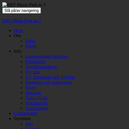
Slå på/av navigering
BRF Maria Park nr 3
Hem
Om
Fakta
Bilder
Info
Gemensamma riktlinjer
Försäkring
Överlåtelsetillsyn
Nycklar
TV, Bredband och Telefoni
Parkering och laddstolpar
Sopor
Häcksax
Nabo Portal
Hjärtstartare
Samfällighet
Gästlägenhet
Styrelsen
Info
Kontakt