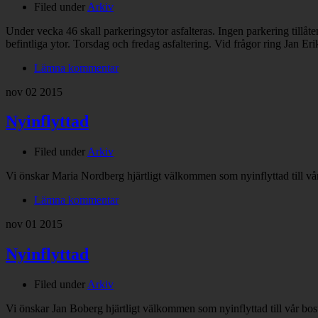
Filed under
Arkiv
Under vecka 46 skall parkeringsytor asfalteras. Ingen parkering tillå
befintliga ytor. Torsdag och fredag asfaltering. Vid frågor ring Jan 
Lämna kommentar
nov
02
2015
Nyinflyttad
Filed under
Arkiv
Vi önskar Maria Nordberg hjärtligt välkommen som nyinflyttad till vår
Lämna kommentar
nov
01
2015
Nyinflyttad
Filed under
Arkiv
Vi önskar Jan Boberg hjärtligt välkommen som nyinflyttad till vår bos