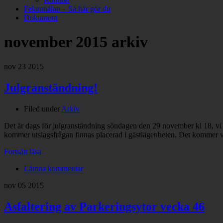
Felanmälan – Så här gör du
Dokument
november 2015
arkiv
nov
23
2015
Julgranständning!
Filed under
Arkiv
Det är dags för julgranständning söndagen den 29 november kl 18, vi t
kommer utslagsfrågan finnas placerad i gästlägenheten. Det kommer vara
Fortsätt läsa
Lämna kommentar
nov
05
2015
Asfaltering av Parkeringsytor vecka 46