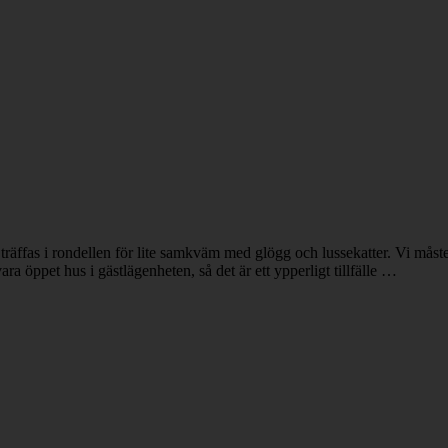
räffas i rondellen för lite samkväm med glögg och lussekatter. Vi måst
 öppet hus i gästlägenheten, så det är ett ypperligt tillfälle …