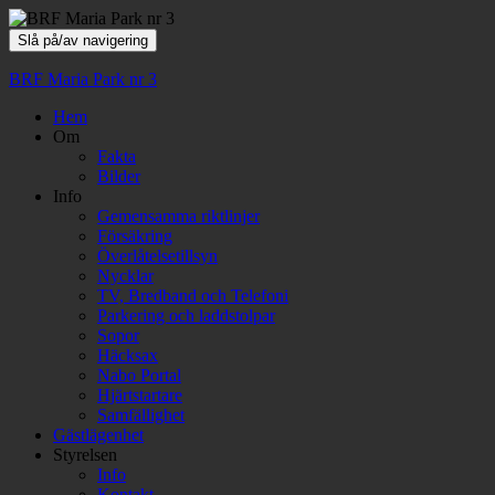
Slå på/av navigering
BRF Maria Park nr 3
Hem
Om
Fakta
Bilder
Info
Gemensamma riktlinjer
Försäkring
Överlåtelsetillsyn
Nycklar
TV, Bredband och Telefoni
Parkering och laddstolpar
Sopor
Häcksax
Nabo Portal
Hjärtstartare
Samfällighet
Gästlägenhet
Styrelsen
Info
Kontakt