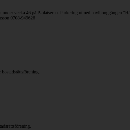
ten under vecka 46 på P-platserna. Parkering utmed paviljonggången ”Hä
Eriksson 0708-949626
 bostadsrättsförening.
tadsrättsförening.