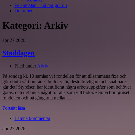
Felanmälan – Så här gör du
Dokument
Kategori:
Arkiv
apr
27
2026
Städdagen
Filed under
Arkiv
På söndag kl. 10 samlas vi i rondellen för att tillsammans fixa och
göra fint i vårt område. Ju fler vi är, desto trevligare och snabbare
går det! Styrelsen har identifierat några arbetsuppgifter som behöver
göras, och det finns något för alla som vill bidra: • Sopa bort gruset i
rondellen och på gångarna mellan …
Fortsätt läsa
Lämna kommentar
apr
27
2026