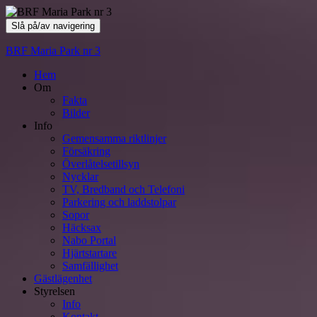
Slå på/av navigering
BRF Maria Park nr 3
Hem
Om
Fakta
Bilder
Info
Gemensamma riktlinjer
Försäkring
Överlåtelsetillsyn
Nycklar
TV, Bredband och Telefoni
Parkering och laddstolpar
Sopor
Häcksax
Nabo Portal
Hjärtstartare
Samfällighet
Gästlägenhet
Styrelsen
Info
Kontakt