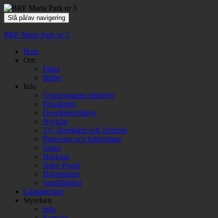
Slå på/av navigering
BRF Maria Park nr 3
Hem
Om
Fakta
Bilder
Info
Gemensamma riktlinjer
Försäkring
Överlåtelsetillsyn
Nycklar
TV, Bredband och Telefoni
Parkering och laddstolpar
Sopor
Häcksax
Nabo Portal
Hjärtstartare
Samfällighet
Gästlägenhet
Styrelsen
Info
Kontakt