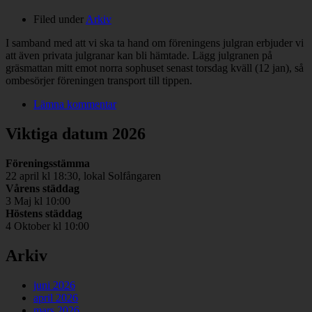
Filed under
Arkiv
I samband med att vi ska ta hand om föreningens julgran erbjuder vi
att även privata julgranar kan bli hämtade. Lägg julgranen på
gräsmattan mitt emot norra sophuset senast torsdag kväll (12 jan), så
ombesörjer föreningen transport till tippen.
Lämna kommentar
Viktiga datum 2026
Föreningsstämma
22 april kl 18:30, lokal Solfångaren
Vårens städdag
3 Maj kl 10:00
Höstens städdag
4 Oktober kl 10:00
Arkiv
juni 2026
april 2026
mars 2026