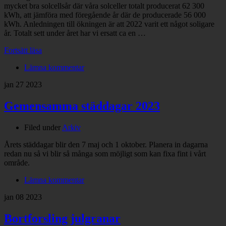
mycket bra solcellsår där våra solceller totalt producerat 62 300
kWh, att jämföra med föregående år där de producerade 56 000
kWh. Anledningen till ökningen är att 2022 varit ett något soligare
år. Totalt sett under året har vi ersatt ca en …
Fortsätt läsa
Lämna kommentar
jan
27
2023
Gemensamma städdagar 2023
Filed under
Arkiv
Årets städdagar blir den 7 maj och 1 oktober. Planera in dagarna
redan nu så vi blir så många som möjligt som kan fixa fint i vårt
område.
Lämna kommentar
jan
08
2023
Bortforsling julgranar