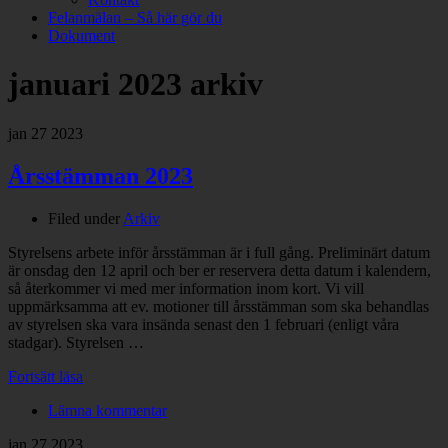
Felanmälan – Så här gör du
Dokument
januari 2023
arkiv
jan
27
2023
Årsstämman 2023
Filed under
Arkiv
Styrelsens arbete inför årsstämman är i full gång. Preliminärt datum
är onsdag den 12 april och ber er reservera detta datum i kalendern,
så återkommer vi med mer information inom kort. Vi vill
uppmärksamma att ev. motioner till årsstämman som ska behandlas
av styrelsen ska vara insända senast den 1 februari (enligt våra
stadgar). Styrelsen …
Fortsätt läsa
Lämna kommentar
jan
27
2023