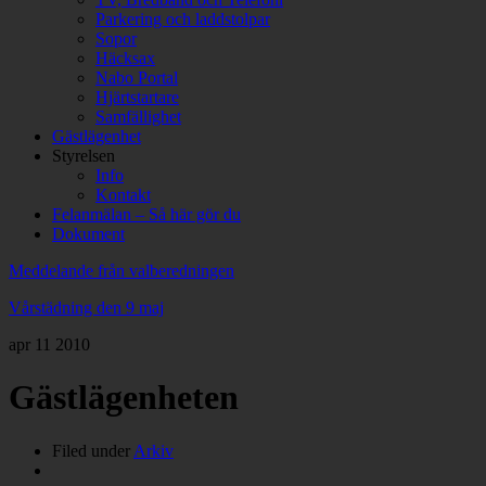
Parkering och laddstolpar
Sopor
Häcksax
Nabo Portal
Hjärtstartare
Samfällighet
Gästlägenhet
Styrelsen
Info
Kontakt
Felanmälan – Så här gör du
Dokument
Meddelande från valberedningen
Vårstädning den 9 maj
apr
11
2010
Gästlägenheten
Filed under
Arkiv