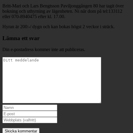
Britt-Mari och Lars Bengtsson Paviljonggången 80 har tagit över
bokning och uthyrning av lägenheten. Ni når dom på tel:133112
eller 070-8940475 efter kl. 17.00.
Hyran är 200:-/ dygn och kan bokas högst 2 veckor i sträck.
Lämna ett svar
Din e-postadress kommer inte att publiceras.