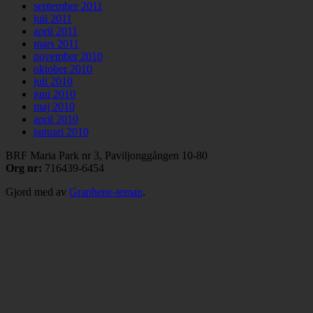
september 2011
juli 2011
april 2011
mars 2011
november 2010
oktober 2010
juli 2010
juni 2010
maj 2010
april 2010
januari 2010
BRF Maria Park nr 3, Paviljonggången 10-80
Org nr:
716439-6454
Gjord med
av
Graphene-teman
.