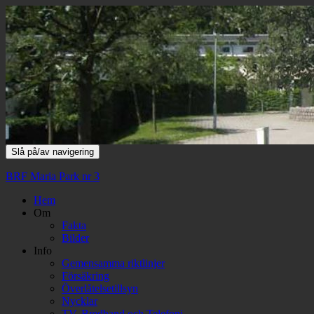
Slå på/av navigering
BRF Maria Park nr 3
Hem
Om
Fakta
Bilder
Info
Gemensamma riktlinjer
Försäkring
Överlåtelsetillsyn
Nycklar
TV, Bredband och Telefoni