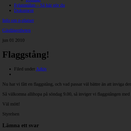
Felanmälan – Så här gör du
Dokument
Info om p-platser
Gästlägenheten
jun
01
2010
Flaggstång!
Filed under
Arkiv
Nu har vi fått en flaggstång, och vad passar väl bättre än att inviga 
Så välkomna allihopa på söndag 9.00, så inviger vi flaggstången med k
Väl mött!
Styrelsen
Lämna ett svar