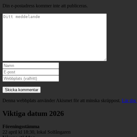
Din e-postadress kommer inte att publiceras.
Denna webbplats använder Akismet för att minska skräppost.
Lär dig
Viktiga datum 2026
Föreningsstämma
22 april kl 18:30, lokal Solfångaren