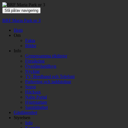
Slå på/av navigering
BRF Maria Park nr 3
Hem
Om
Fakta
Bilder
Info
Gemensamma riktlinjer
Försäkring
Överlåtelsetillsyn
Nycklar
TV, Bredband och Telefoni
Parkering och laddstolpar
Sopor
Häcksax
Nabo Portal
Hjärtstartare
Samfällighet
Gästlägenhet
Styrelsen
Info
Kontakt