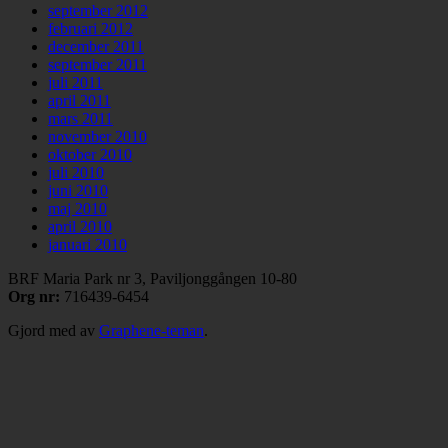
september 2012
februari 2012
december 2011
september 2011
juli 2011
april 2011
mars 2011
november 2010
oktober 2010
juli 2010
juni 2010
maj 2010
april 2010
januari 2010
BRF Maria Park nr 3, Paviljonggången 10-80
Org nr:
716439-6454
Gjord med
av
Graphene-teman
.