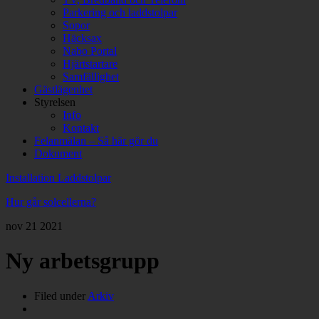
Parkering och laddstolpar
Sopor
Häcksax
Nabo Portal
Hjärtstartare
Samfällighet
Gästlägenhet
Styrelsen
Info
Kontakt
Felanmälan – Så här gör du
Dokument
Installation Laddstolpar
Hur går solcellerna?
nov
21
2021
Ny arbetsgrupp
Filed under
Arkiv