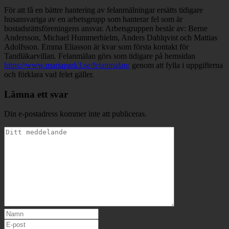
För att få en bättre hantering av felanmälningar ersätts tidigare
husansvariga av en arbetsgrupp som hanterar fel som är
bostadsrättsföreningens ansvar. Arbetsgruppen består av: Berne
Andersson, Michael Hummerhielm, Anders Dahlqvist och Mattias
Adolfsson. Emma Eliasson är kvar som första kontakt för
Tandläkarvillan. Felanmälan görs som tidigare på hemsidan
https://www.mariapark3.se/felanmalan/
genom att fylla i uppgifterna
och förklara vad felet gäller.
Lämna ett svar
Din e-postadress kommer inte att publiceras.