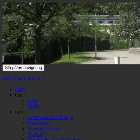
Slå på/av navigering
BRF Maria Park nr 3
Hem
Om
Fakta
Bilder
Info
Gemensamma riktlinjer
Försäkring
Överlåtelsetillsyn
Nycklar
TV, Bredband och Telefoni