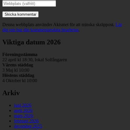
Denna webbplats använder Akismet för att minska skräppost.
Lär
dig om hur din kommentarsdata bearbetas
.
Viktiga datum 2026
Föreningsstämma
22 april kl 18:30, lokal Solfångaren
Vårens städdag
3 Maj kl 10:00
Höstens städdag
4 Oktober kl 10:00
Arkiv
juni 2026
april 2026
mars 2026
februari 2026
december 2025