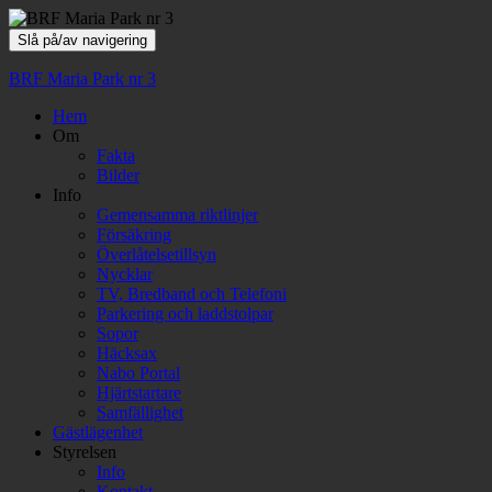
Slå på/av navigering
BRF Maria Park nr 3
Hem
Om
Fakta
Bilder
Info
Gemensamma riktlinjer
Försäkring
Överlåtelsetillsyn
Nycklar
TV, Bredband och Telefoni
Parkering och laddstolpar
Sopor
Häcksax
Nabo Portal
Hjärtstartare
Samfällighet
Gästlägenhet
Styrelsen
Info
Kontakt