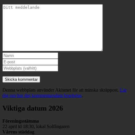
Denna webbplats använder Akismet för att minska skräppost.
Lär
dig om hur din kommentarsdata bearbetas
.
Viktiga datum 2026
Föreningsstämma
22 april kl 18:30, lokal Solfångaren
Vårens städdag