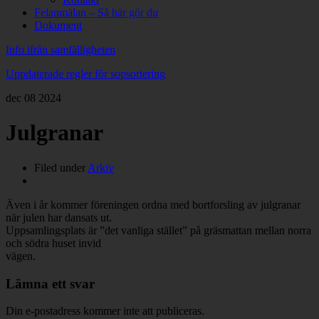
Felanmälan – Så här gör du
Dokument
Info ifrån samfälligheten
Uppdaterade regler för sopsortering
dec
08
2024
Julgranar
Filed under
Arkiv
Även i år kommer föreningen ordna med bortforsling av julgranar
när julen har dansats ut.
Uppsamlingsplats är ”det vanliga stället” på gräsmattan mellan norra
och södra huset invid
vägen.
Lämna ett svar
Din e-postadress kommer inte att publiceras.