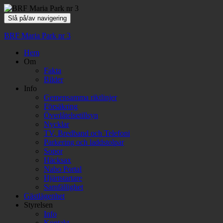
Slå på/av navigering
BRF Maria Park nr 3
Hem
Om
Fakta
Bilder
Info
Gemensamma riktlinjer
Försäkring
Överlåtelsetillsyn
Nycklar
TV, Bredband och Telefoni
Parkering och laddstolpar
Sopor
Häcksax
Nabo Portal
Hjärtstartare
Samfällighet
Gästlägenhet
Styrelsen
Info
Kontakt