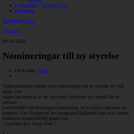
Felanmälan – Så här gör du
Dokument
Årsstämma 2022
Solceller
feb
20
2022
Nomineringar till ny styrelse
Filed under
Arkiv
Valberedningens arbete med nomineringar till ny styrelse är i full
gång. Om
någon har intresse av att vara med i styrelsen och arbeta för en
trivsam
boendemiljö och föreningens utveckling, är ni varmt välkomna att
kontakta Lars Bengtsson lars.bengtsson14@gmail.com och Anders
Dahlqvist beatles6838@gmail.com
/ Styrelsen Brf. Maria Park 3