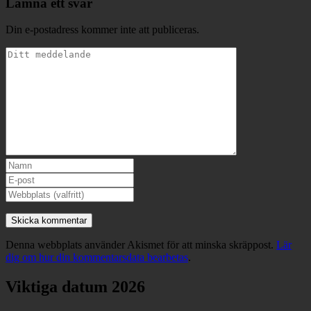
Lämna ett svar
Din e-postadress kommer inte att publiceras.
Denna webbplats använder Akismet för att minska skräppost.
Lär
dig om hur din kommentarsdata bearbetas
.
Viktiga datum 2026